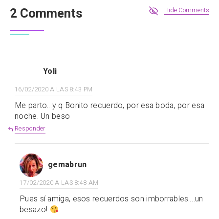
2 Comments
Hide Comments
Yoli
16/02/2020 A LAS 8:43 PM
Me parto…y q Bonito recuerdo, por esa boda, por esa
noche. Un beso
Responder
gemabrun
17/02/2020 A LAS 8:48 AM
Pues sí amiga, esos recuerdos son imborrables….un
besazo!