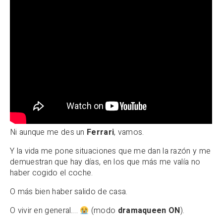
Ni aunque me des un
Ferrari
, vamos.
Y la vida me pone situaciones que me dan la razón y me
demuestran que hay días, en los que más me valía no
haber cogido el coche.
O más bien haber salido de casa.
O vivir en general….
(modo
dramaqueen ON
).